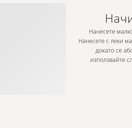
Начи
Нанесете малко
Нанесете с леки м
докато се аб
използвайте сл