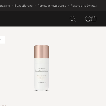
писание
Въздействие
Помощ и поддръжка
Локатор на бутици
и