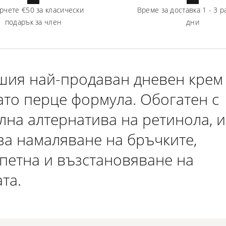
рчете
€50
за класически
Време за доставка
1
-
3
р
подарък за член
дни
шия най-продаван дневен крем
като перце формула. Обогатен с
лна алтернатива на ретинола, и
за намаляване на бръчките,
 петна и възстановяване на
та.