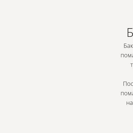
Б
Бак
пома
Пос
пома
на