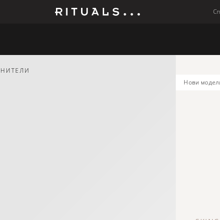
С
Мъже
Колекции
Бебето
ЖНИТЕЛИ
нови модел