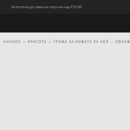
Безплатна доставка на поръчки над
€35.80
Ново
Тяло
Дом
красота
Подаръци
НАЧАЛО
КРАСОТА
ГРИЖА ЗА КОЖАТА ЗА НЕЯ
ОВЛА