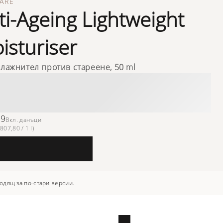
ARE
ti-Ageing Lightweight
isturiser
влажнител против стареене, 50 ml
39
Вкл. данъци
807,80 / 1 l)
одящ за по-стари версии.