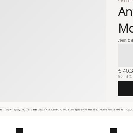
SKINC
An
Mo
лек о
€ 40,
50 ml (€ 
: този продукт е съвместим само с новия дизайн на пълнителя и не е подх