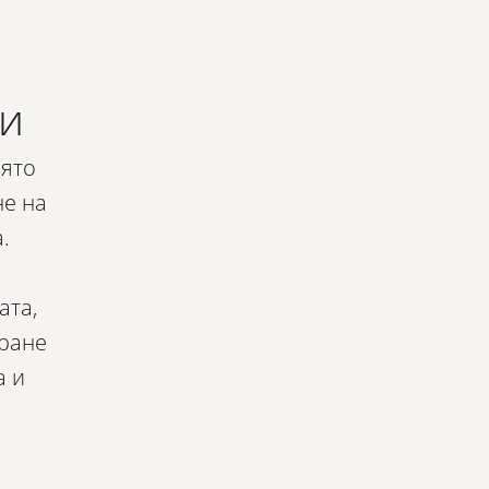
и​
оято
не на
.
ата,
иране
а и