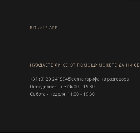
Усилия за устойчивост
RITUALS APP
НУЖДАЕТЕ ЛИ СЕ ОТ ПОМОЩ? МОЖЕТЕ ДА НИ СЕ
+31 (0) 20 2415948
Местна тарифа на разговора
Понеделник - петък
10:00 - 19:30
Събота - неделя
11:00 - 19:30