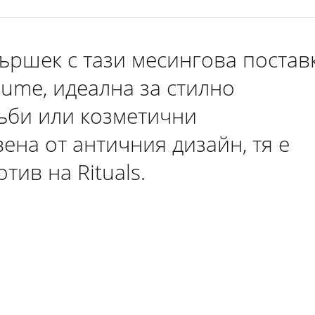
ършек с тази месингова постав
nume, идеална за стилно
зъби или козметични
на от античния дизайн, тя е
тив на Rituals.