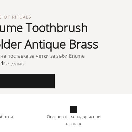
 OF RITUALS
ume Toothbrush
lder Antique Brass
зна поставка за четки за зъби Enume
94
Вкл. данъци
аботни
Опаковане за подарък при
плащане