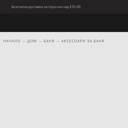
Безплатна доставка на поръчки над
€35.80
Ново
Тяло
Дом
красота
Подаръци
НАЧАЛО
ДОМ
БАНЯ
АКСЕСОАРИ ЗА БАНЯ