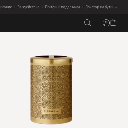
писание
Въздействие
Помощ и поддръжка
Локатор на бутици