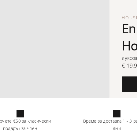
HOUSE
En
Ho
луксо
€ 19,
рчете
€50
за класически
Време за доставка
1
-
3
р
подарък за член
дни