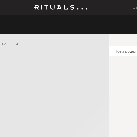
С
Мъже
Колекции
Бебето
ЖНИТЕЛИ
нови модел