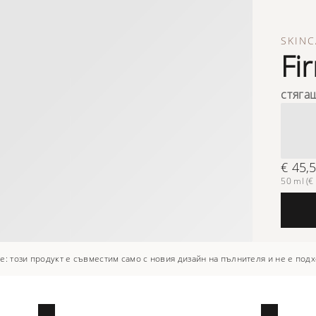
SKINC
Fi
стяга
€ 45,
50 ml (€ 
: този продукт е съвместим само с новия дизайн на пълнителя и не е подх