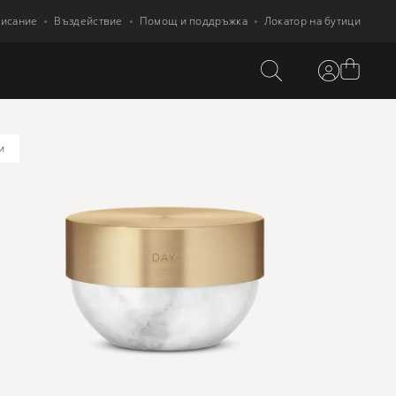
писание
Въздействие
Помощ и поддръжка
Локатор на бутици
и