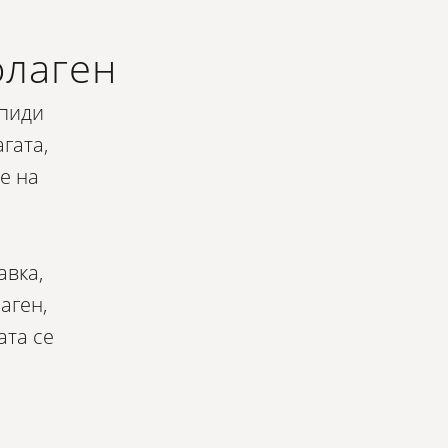
олаген
ипиди
гата,
е на
авка,
аген,
ата се