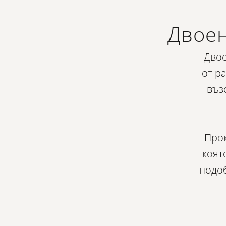
Двоен
Двое
от р
въз
Прок
коят
подоб