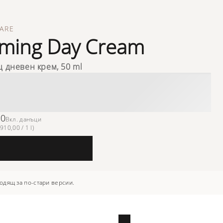
ARE
rming Day Cream
щ дневен крем, 50 ml
50
Вкл. данъци
910,00 / 1 l)
одящ за по-стари версии.