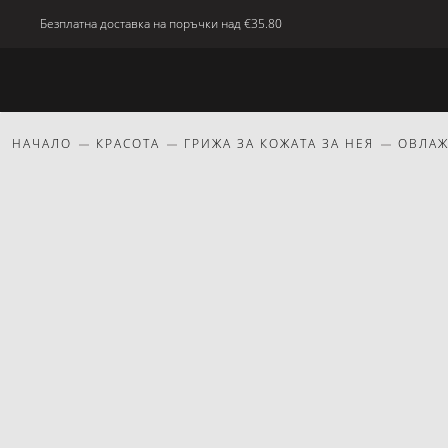
Безплатна доставка на поръчки над
€35.80
Ново
Тяло
Дом
красота
Подаръци
НАЧАЛО
КРАСОТА
ГРИЖА ЗА КОЖАТА ЗА НЕЯ
ОВЛА