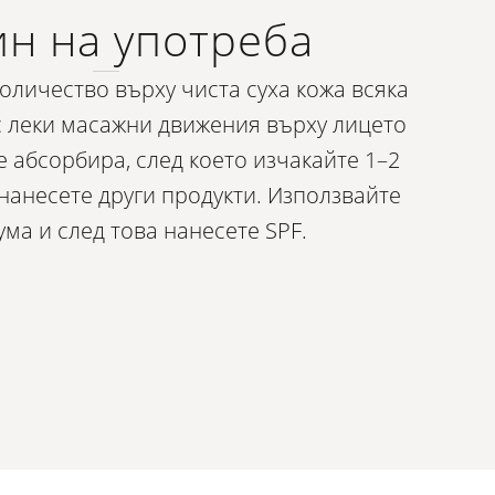
н на употреба
оличество върху чиста суха кожа всяка
с леки масажни движения върху лицето
е абсорбира, след което изчакайте 1–2
 нанесете други продукти. Използвайте
ума и след това нанесете SPF.