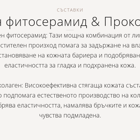
СЪСТАВКИ
 фитосерамид & Прок
н фитосерамид: Тази мощна комбинация от л
астителен произход помага за задържане на вла
становяване на кожната бариера и подобряван
еластичността за гладка и подхранена кожа.
олаген: Високоефективна стягаща кожата съст
о подпомага естественото производство на кол
рява еластичността, намалява бръчките и кож
чувства подмладена.