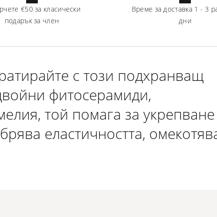
рчете
€50
за класически
Време за доставка
1
-
3
р
подарък за член
дни
дратирайте с този подхранващ
 двойни фитосерамиди,
мелия, той помага за укрепване
брява еластичността, омекотяв