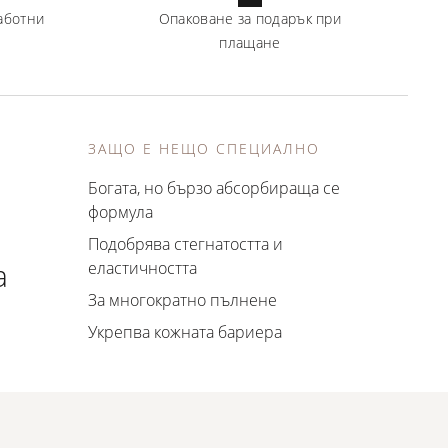
аботни
Опаковане за подарък при
плащане
ЗАЩО Е НЕЩО СПЕЦИАЛНО
Богата, но бързо абсорбираща се
формула
Подобрява стегнатостта и
а
еластичността
За многократно пълнене
Укрепва кожната бариера