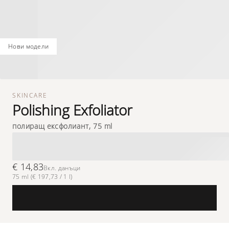
нови модели
SKINCARE
Polishing Exfoliator
полиращ ексфолиант, 75 ml
€ 14,83
Вкл. данъци
75 ml (€ 197,73 / 1 l)