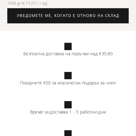
1000 gr (€ 71,07 / 1 kg)
УВЕДОМЕТЕ МЕ, КОГАТО Е ОТНОВО НА СКЛАД
Безплатна доставка на поръчки над
€35.80
Похарчете
€50
за класически подарък за член
Време за доставка
1
-
3
работни дни