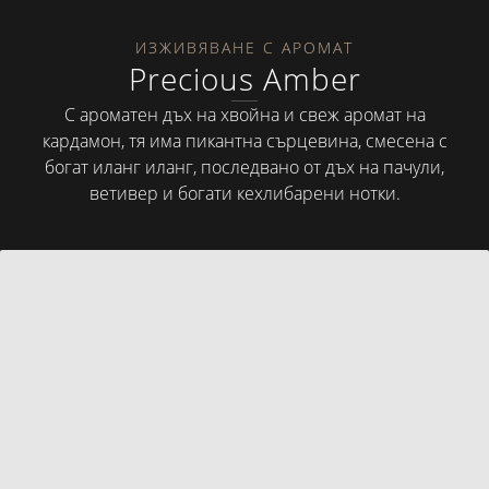
ИЗЖИВЯВАНЕ С АРОМАТ
Precious Amber
С ароматен дъх на хвойна и свеж аромат на
кардамон, тя има пикантна сърцевина, смесена с
богат иланг иланг, последвано от дъх на пачули,
ветивер и богати кехлибарени нотки.