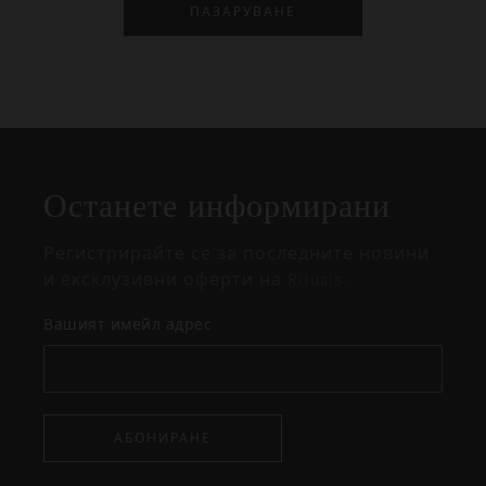
ПАЗАРУВАНЕ
Затваряне
Отворено
Затворено
на
Останете информирани
изскачащия
прозорец
Регистрирайте се за последните новини
и ексклузивни оферти на Rituals.
Вашият имейл адрес
АБОНИРАНЕ