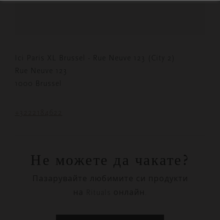
Ici Paris XL Brussel - Rue Neuve 123 (City 2)
Rue Neuve 123
1000 Brussel
+3222184622
Не можете да чакате?
Пазарувайте любимите си продукти
на Rituals онлайн.