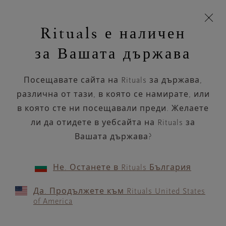
Пропускане на навигацията
Време за доставка 5-8 работни дни
моята
З
кошница
Rituals е наличен
н
Търся...
Търся...
Потреб
Виж
Включете
Логото
навигацията
и
акаунт
кош
на
на
за Вашата държава
устройството
п
НАЗАД
Rituals
Посещавате сайта на Rituals за държава,
ICI PARIS XL BRUSSEL -
различна от тази, в която се намирате, или
RUE NEUVE 123 (CITY 2)
в която сте ни посещавали преди. Желаете
ли да отидете в уебсайта на Rituals за
РАБОТНО ВРЕМЕ
Вашата държава?
Проверете най-актуалното ни работно
време с помощта на
.
GOOGLE MAPS
Не. Останете в Rituals България
Да. Продължете към Rituals United States
of America