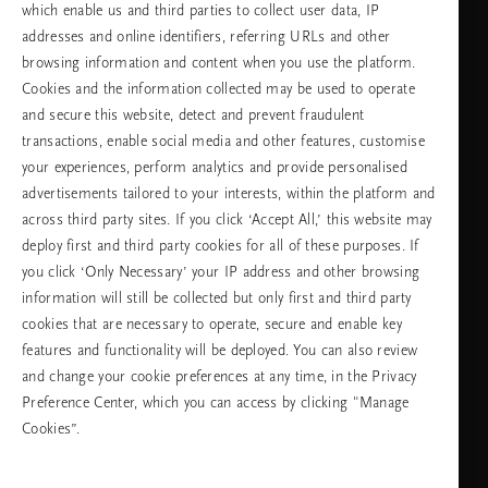
which enable us and third parties to collect user data, IP
addresses and online identifiers, referring URLs and other
browsing information and content when you use the platform.
Изберете Вашата държава и език
Cookies and the information collected may be used to operate
and secure this website, detect and prevent fraudulent
държава
transactions, enable social media and other features, customise
your experiences, perform analytics and provide personalised
advertisements tailored to your interests, within the platform and
across third party sites. If you click ‘Accept All,’ this website may
език
deploy first and third party cookies for all of these purposes. If
you click ‘Only Necessary’ your IP address and other browsing
information will still be collected but only first and third party
cookies that are necessary to operate, secure and enable key
ПРОДЪЛЖАВАНЕ
features and functionality will be deployed. You can also review
and change your cookie preferences at any time, in the Privacy
Preference Center, which you can access by clicking "Manage
Cookies”.
Facebook
TikTok
Pinterest
Youtube
Instagra
page
profile
channel
profile