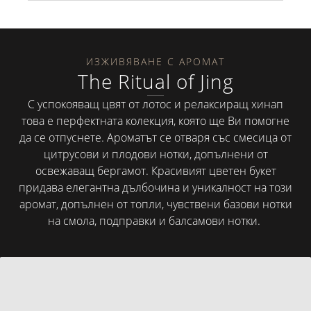
ИЗЖИВЯВАНЕ С АРОМАТ
The Ritual of Jing
С успокояващ цвят от лотос и релаксиращ хинап
това е перфектната колекция, която ще Ви помогне
да се отпуснете. Ароматът се отваря със смесица от
цитрусови и плодови нотки, допълнени от
освежаващ бергамот. Красивият цветен букет
придава елегантна дълбочина и уникалност на този
аромат, допълнен от топли, чувствени базови нотки
на смола, подправки и балсамови нотки.