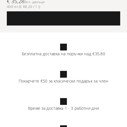
€ 35,28
Вкл. данъци
400 ml (€ 88,20 / 1 l)
Безплатна доставка на поръчки над
€35.80
Похарчете
€50
за класически подарък за член
Време за доставка
1
-
3
работни дни