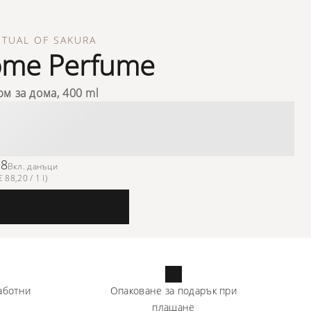
ITUAL OF SAKURA
me Perfume
м за дома, 400 ml
28
Вкл. данъци
 88,20 / 1 l)
аботни
Опаковане за подарък при
плащане