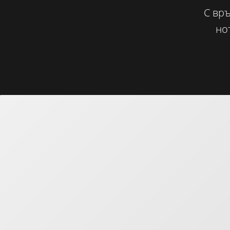
С връ
но