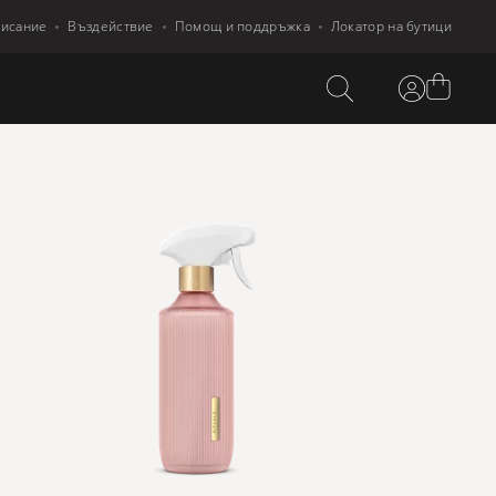
писание
Въздействие
Помощ и поддръжка
Локатор на бутици