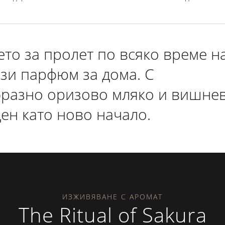
то за пролет по всяко време н
ози парфюм за дома. С
бразно оризово мляко и вишне
ден като ново начало.
ИЗЖИВЯВАНЕ С АРОМАТ
The Ritual of Sakura