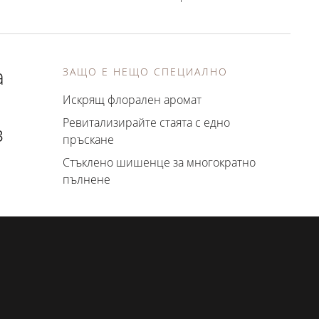
а
ЗАЩО Е НЕЩО СПЕЦИАЛНО
Искрящ флорален аромат
Ревитализирайте стаята с едно
в
пръскане
Стъклено шишенце за многократно
пълнене