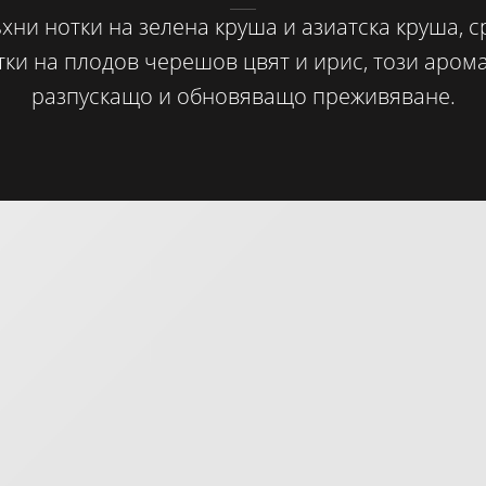
хни нотки на зелена круша и азиатска круша, 
тки на плодов черешов цвят и ирис, този арома
разпускащо и обновяващо преживяване.