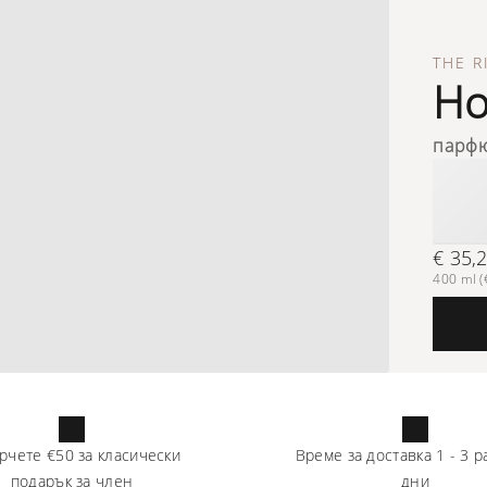
THE R
Ho
парфю
€ 35,
400 ml (€
рчете
€50
за класически
Време за доставка
1
-
3
р
подарък за член
дни