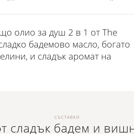
о олио за душ 2 в 1 от The
 сладко бадемово масло, богато
елини, и сладък аромат на
СЪСТАВКИ
т сладък бадем и виш