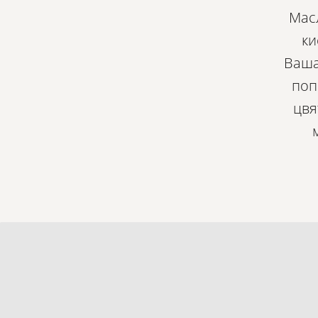
Масл
ки
Ваша
поп
цвя