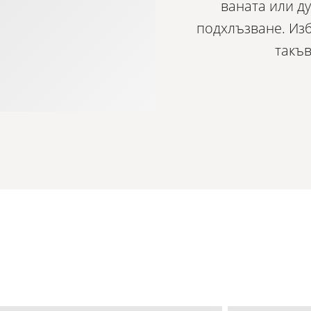
ваната или ду
подхлъзване. Изб
такъв