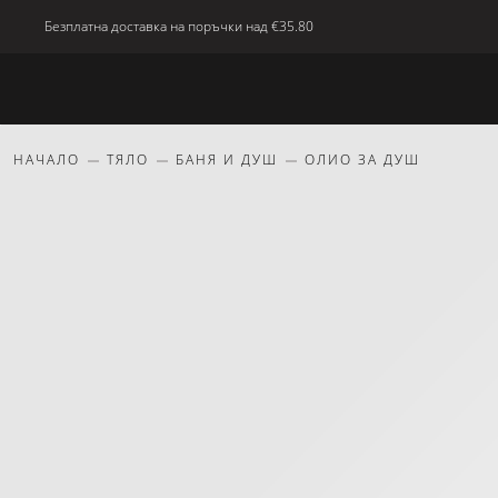
Безплатна доставка на поръчки над
€35.80
Ново
Тяло
Дом
красота
Подаръци
НАЧАЛО
ТЯЛО
БАНЯ И ДУШ
ОЛИО ЗА ДУШ