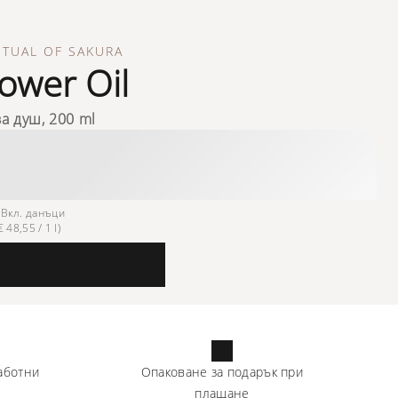
ITUAL OF SAKURA
ower Oil
за душ, 200 ml
1
Вкл. данъци
 48,55 / 1 l)
аботни
Опаковане за подарък при
плащане