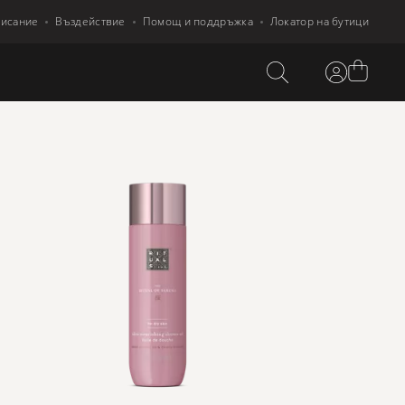
писание
Въздействие
Помощ и поддръжка
Локатор на бутици