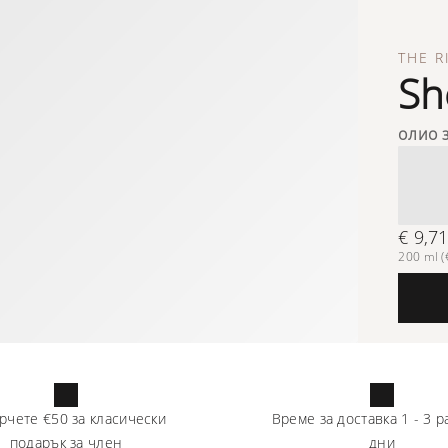
THE R
Sh
олио 
€ 9,7
200 ml (€
рчете
€50
за класически
Време за доставка
1
-
3
р
подарък за член
дни