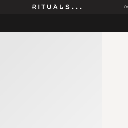
С
Мъже
Колекции
Бебето