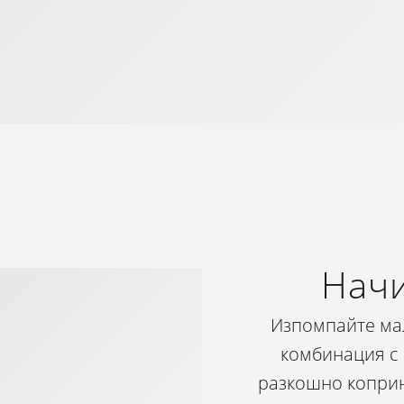
Начи
Изпомпайте мал
комбинация с 
разкошно коприн