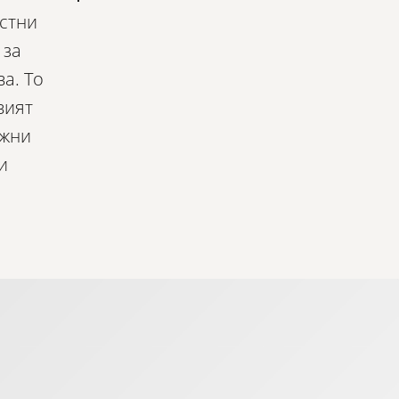
астни
 за
а. То
вият
ежни
и