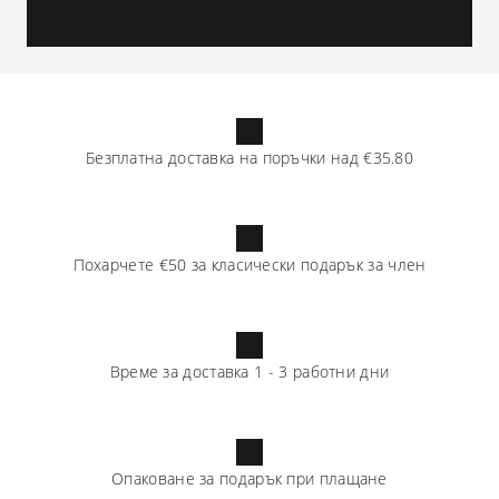
Безплатна доставка на поръчки над
€35.80
Похарчете
€50
за класически подарък за член
Време за доставка
1
-
3
работни дни
Опаковане за подарък при плащане