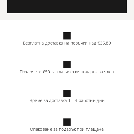
Безплатна доставка на поръчки над
€35.80
Похарчете
€50
за класически подарък за член
Време за доставка
1
-
3
работни дни
Опаковане за подарък при плащане