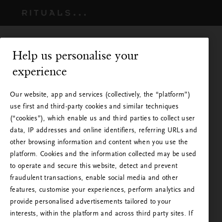
Help us personalise your
experience
Our website, app and services (collectively, the “platform”)
use first and third-party cookies and similar techniques
(“cookies”), which enable us and third parties to collect user
data, IP addresses and online identifiers, referring URLs and
other browsing information and content when you use the
platform. Cookies and the information collected may be used
to operate and secure this website, detect and prevent
Rituals gibt es auch in Ihrem
fraudulent transactions, enable social media and other
Land
features, customise your experiences, perform analytics and
provide personalised advertisements tailored to your
Sie besuchen die Rituals-Website aus einem
Bitte warten – Sie werden zum nächsten Schritt
interests, within the platform and across third party sites. If
anderen Land als Ihrem Wohnsitzland oder aus