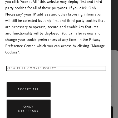
weitergeleitet.
you click ‘Accept All,’ this website may deploy first and third
dem Sie uns zu einem früheren Zeitpunkt besucht
party cookies for all of these purposes. If you click ‘Only
haben. Möchten Sie zur Rituals-Website Ihres
Necessary’ your IP address and other browsing information
Lands gehen?
will still be collected but only first and third party cookies that
are necessary to operate, secure and enable key features
Nein. Auf Rituals Schweiz bleiben
and functionality will be deployed. You can also review and
Ja. Zu Rituals Vereinigte Staaten gehen
change your cookie preferences at any time, in the Privacy
Preference Center, which you can access by clicking "Manage
Cookies”.
Der Link ist abgelaufen
VIEW FULL COOKIE POLICY
Die Seite, die Sie versuchen zu öffnen, ist nicht mehr
verfügbar. Bei Fragen wenden Sie sich bitte an unseren
ACCEPT ALL
Kundenservice.
ONLY
Alle Rechte vorbehalten © 2026 Rituals Cosmetics B.V.
NECESSARY
SCHLIESSEN
Datenschutzrichtlinie
Allgemeine Bedingungen
Dienstleistungen