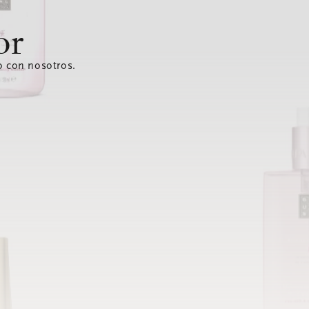
or
o con nosotros.