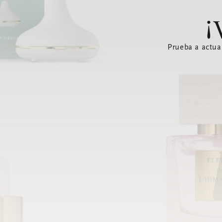
¡
Prueba a actua