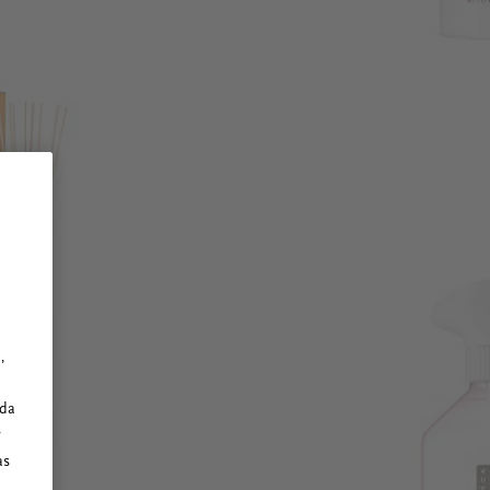
,
ada
y
as