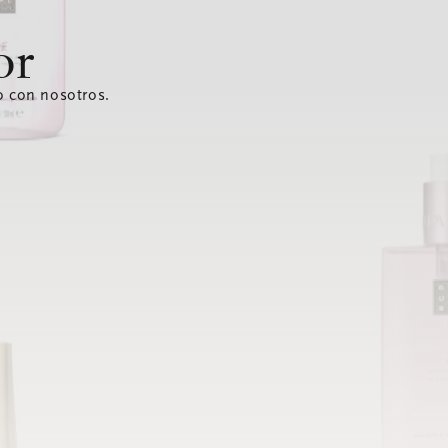
or
o con nosotros.