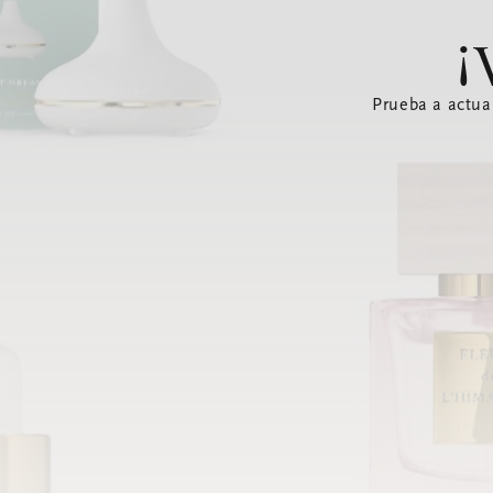
¡
Prueba a actua