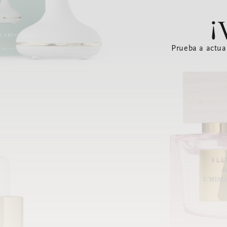
¡
Prueba a actua