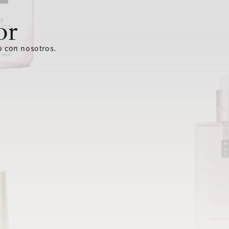
or
o con nosotros.