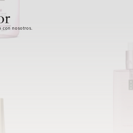
or
o con nosotros.