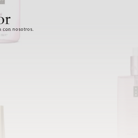
or
o con nosotros.