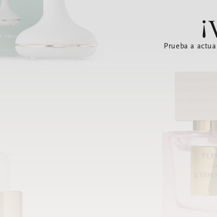
¡
Prueba a actua