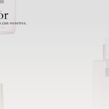
or
o con nosotros.