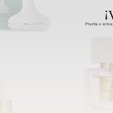
¡
Prueba a actua