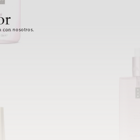
or
o con nosotros.