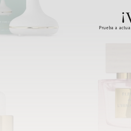
¡
Prueba a actua