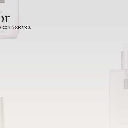
or
o con nosotros.