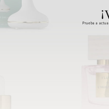
¡
Prueba a actua