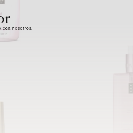
or
o con nosotros.