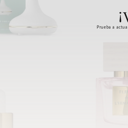
¡
Prueba a actua