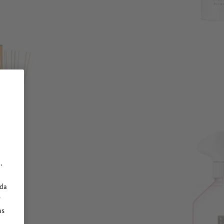
,
ada
y
as