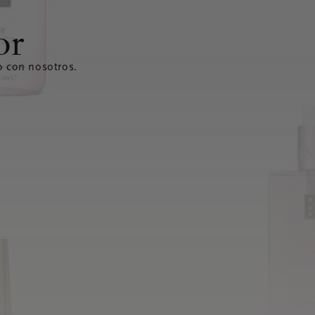
or
o con nosotros.