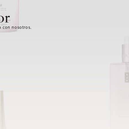
or
o con nosotros.