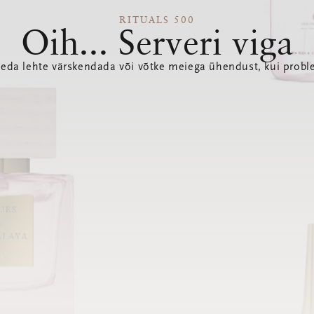
RITUALS 500
Oih... Serveri viga
seda lehte värskendada või võtke meiega ühendust, kui probl