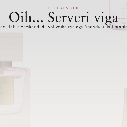
RITUALS 500
Oih... Serveri viga
seda lehte värskendada või võtke meiega ühendust, kui probl