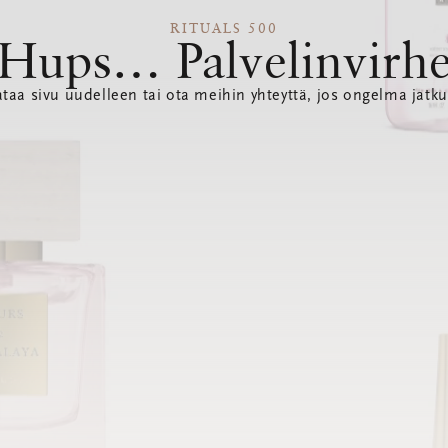
RITUALS 500
Hups… Palvelinvirh
ataa sivu uudelleen tai ota meihin yhteyttä, jos ongelma jatku