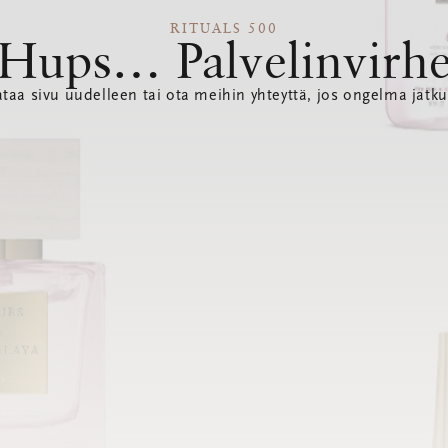
RITUALS 500
Hups… Palvelinvirh
ataa sivu uudelleen tai ota meihin yhteyttä, jos ongelma jatku