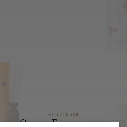
RITUALS 500
Oups… Erreur serveur