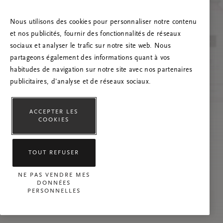
Essayez d’actualiser la page et n’hésitez pas à
nous contacter si le problème persiste.
Nous utilisons des cookies pour personnaliser notre contenu
et nos publicités, fournir des fonctionnalités de réseaux
sociaux et analyser le trafic sur notre site web. Nous
partageons également des informations quant à vos
habitudes de navigation sur notre site avec nos partenaires
publicitaires, d'analyse et de réseaux sociaux.
ACCEPTER LES
COOKIES
TOUT REFUSER
NE PAS VENDRE MES
DONNÉES
PERSONNELLES