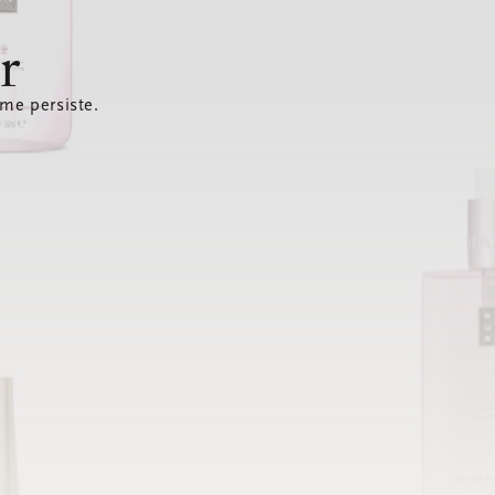
r
ème persiste.