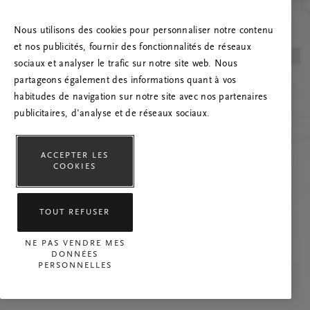
Essayez d’actualiser la page et n’hésitez pas à
nous contacter si le problème persiste.
Nous utilisons des cookies pour personnaliser notre contenu
et nos publicités, fournir des fonctionnalités de réseaux
sociaux et analyser le trafic sur notre site web. Nous
partageons également des informations quant à vos
habitudes de navigation sur notre site avec nos partenaires
publicitaires, d'analyse et de réseaux sociaux.
ACCEPTER LES
COOKIES
TOUT REFUSER
NE PAS VENDRE MES
DONNÉES
PERSONNELLES