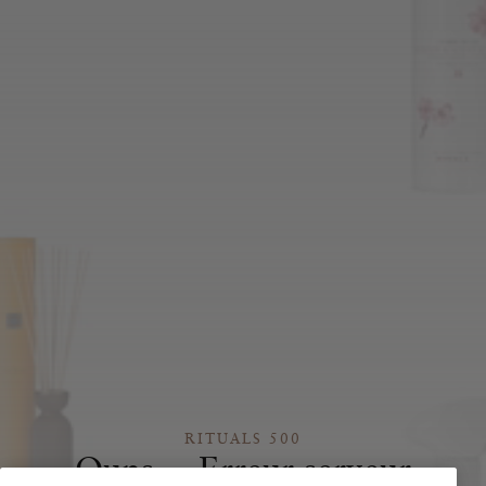
RITUALS 500
Oups… Erreur serveur