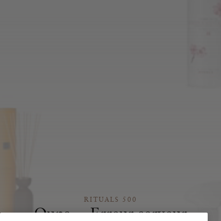
RITUALS 500
Oups… Erreur serveur