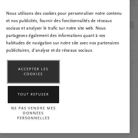
Essayez d’actualiser la page et n’hésitez pas à
nous contacter si le problème persiste.
Nous utilisons des cookies pour personnaliser notre contenu
et nos publicités, fournir des fonctionnalités de réseaux
sociaux et analyser le trafic sur notre site web. Nous
partageons également des informations quant à vos
habitudes de navigation sur notre site avec nos partenaires
publicitaires, d'analyse et de réseaux sociaux.
ACCEPTER LES
COOKIES
TOUT REFUSER
NE PAS VENDRE MES
DONNÉES
PERSONNELLES