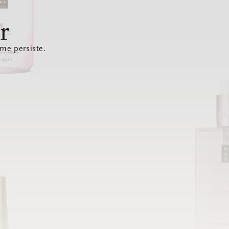
r
ème persiste.