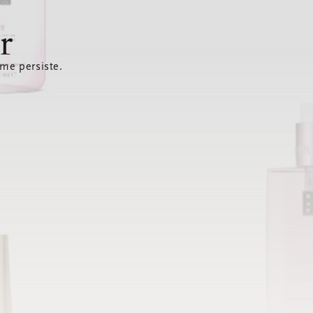
r
ème persiste.