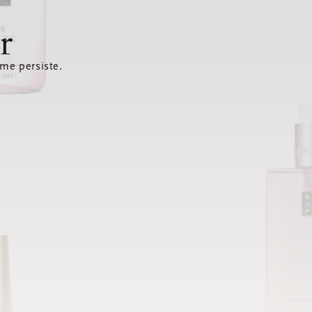
r
ème persiste.