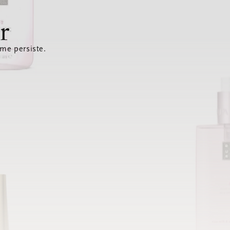
r
ème persiste.