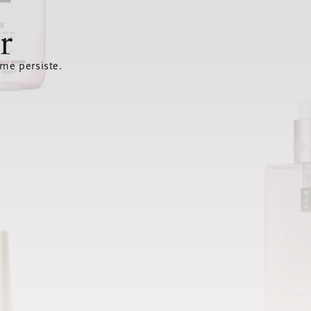
r
ème persiste.