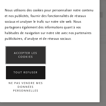
Essayez d’actualiser la page et n’hésitez pas à
nous contacter si le problème persiste.
Nous utilisons des cookies pour personnaliser notre contenu
et nos publicités, fournir des fonctionnalités de réseaux
sociaux et analyser le trafic sur notre site web. Nous
partageons également des informations quant à vos
habitudes de navigation sur notre site avec nos partenaires
publicitaires, d'analyse et de réseaux sociaux.
ACCEPTER LES
COOKIES
TOUT REFUSER
NE PAS VENDRE MES
DONNÉES
PERSONNELLES