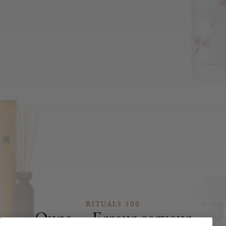
RITUALS 500
Oups… Erreur serveur