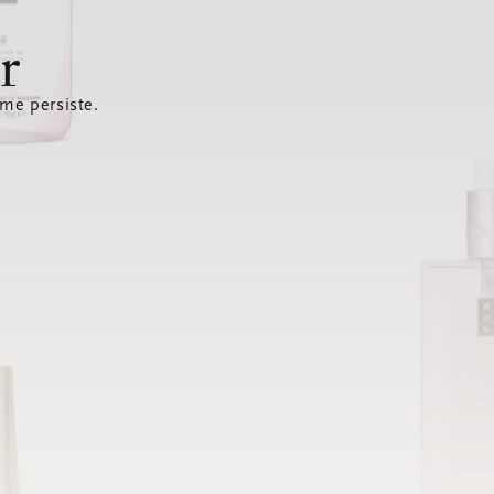
r
ème persiste.