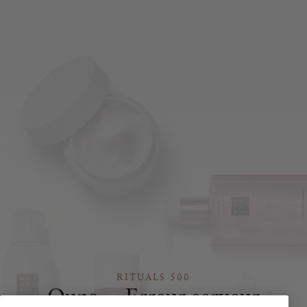
RITUALS 500
Oups… Erreur serveur