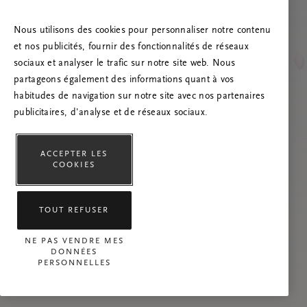
Essayez d’actualiser la page et n’hésitez pas à
nous contacter si le problème persiste.
Nous utilisons des cookies pour personnaliser notre contenu
et nos publicités, fournir des fonctionnalités de réseaux
sociaux et analyser le trafic sur notre site web. Nous
partageons également des informations quant à vos
habitudes de navigation sur notre site avec nos partenaires
publicitaires, d'analyse et de réseaux sociaux.
ACCEPTER LES
COOKIES
TOUT REFUSER
NE PAS VENDRE MES
DONNÉES
PERSONNELLES