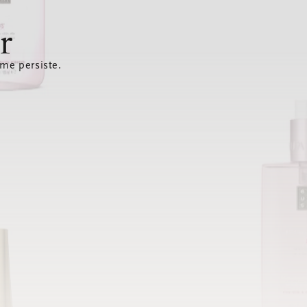
r
ème persiste.