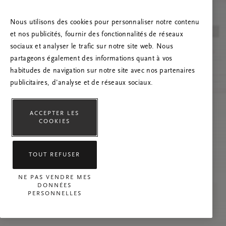
Essayez d’actualiser la page et n’hésitez pas à
nous contacter si le problème persiste.
Nous utilisons des cookies pour personnaliser notre contenu
et nos publicités, fournir des fonctionnalités de réseaux
sociaux et analyser le trafic sur notre site web. Nous
partageons également des informations quant à vos
habitudes de navigation sur notre site avec nos partenaires
publicitaires, d'analyse et de réseaux sociaux.
ACCEPTER LES
COOKIES
TOUT REFUSER
NE PAS VENDRE MES
DONNÉES
PERSONNELLES