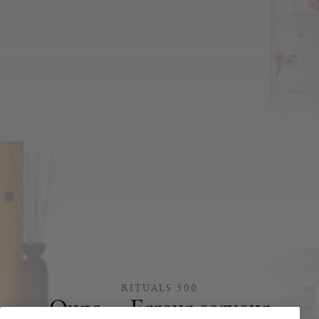
RITUALS 500
Oups… Erreur serveur