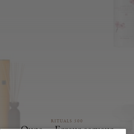
RITUALS 500
Oups… Erreur serveur