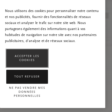
Essayez d’actualiser la page et n’hésitez pas à
nous contacter si le problème persiste.
Nous utilisons des cookies pour personnaliser notre contenu
et nos publicités, fournir des fonctionnalités de réseaux
sociaux et analyser le trafic sur notre site web. Nous
partageons également des informations quant à vos
habitudes de navigation sur notre site avec nos partenaires
publicitaires, d'analyse et de réseaux sociaux.
ACCEPTER LES
COOKIES
TOUT REFUSER
NE PAS VENDRE MES
DONNÉES
PERSONNELLES