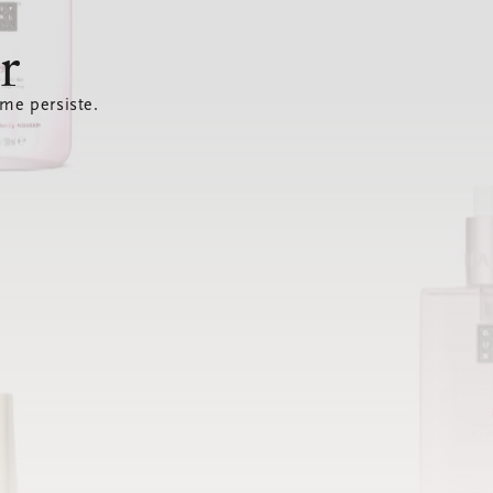
r
ème persiste.