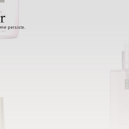
r
ème persiste.