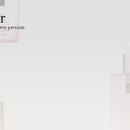
r
ème persiste.