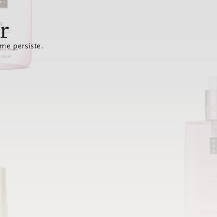
r
ème persiste.