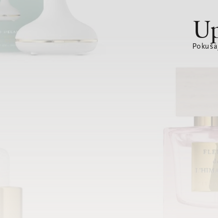
Up
Pokušaj