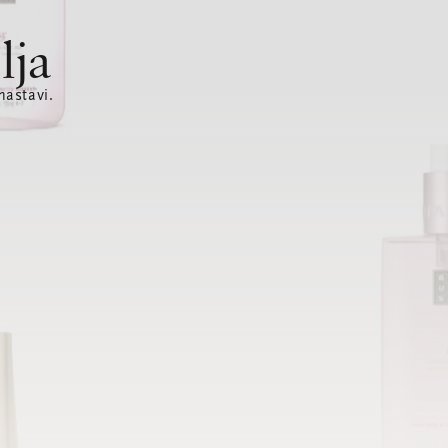
lja
nastavi.