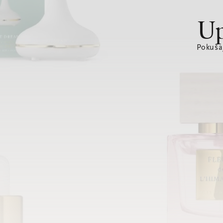
Up
Pokušaj