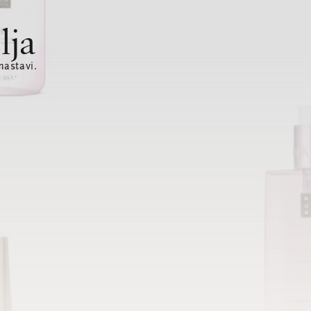
lja
nastavi.