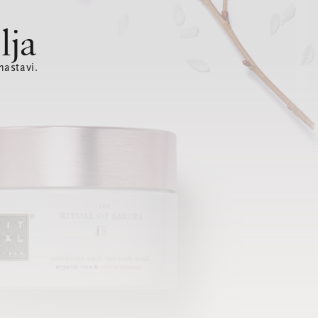
lja
nastavi.