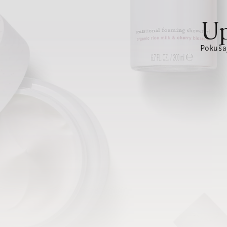
Up
Pokušaj